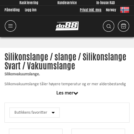
Rask levering
Kundeservice
In-house R&D
Påmelding
Logg inn
Privat Inkl. mva
Norway
Silikonslange / slange / Silikonslange
Svart / Vakuumslange
Silikonvakuumslange.
Silikonvakuumslange tåler høyere temperatur og er mer aldersbestandig
enn vanlig gummivakuumslange som tradisjonelt brukes for bilmotorer.
Les mer
Brukes på mange steder for å erstatte originalvakuumslange eller ved
egen bygging. Brukes ofte til: Brenseltrykkregulator, wastegate,
dumpventiler. Anbefales ikke til bilens bremseservo!
Denne slangen bør alltid utstyres med slangeklemmer. Se vårt sortiment
med slangeklemmer (Vakuumslangeklemmer eller Miniklemmer).