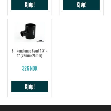
Kjøp!
Kjøp!
Silikonslange Svart T 3'' +
1'' (76mm+25mm)
326 NOK
Kjøp!