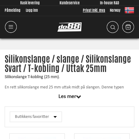
Rask levering
Kundeservice
In-house R&D
Påmelding
Logg inn
Privat Inkl. mva
Norway
Silikonslange / slange / Silikonslange
Svart / T-kobling / Uttak 25mm
Silikonslange T-kobling (25 mm)
.
En rett silikonslange med 25 mm uttak midt på slangen. Denne typen
slange brukes vanligvis for montering av dumpventil på bilens trykkrør.
Les mer
Du finner mer informasjon vedrørende innerdiameter / lengder /
veggtykkelse osv. ved å klikke på respektive produkt nedenfor.