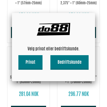
+ 1'' (57mm+25mm)
2,375'' + 1'' (60mm+25mm)
274.29 NOK
274.29 NOK
Kjøp!
Kjøp!
Velg privat eller bedriftskunde.
Privat
Bedriftskunde
Silikonslange Svart T 2,5'' +
Silikonslange Svart T 2,75''
1'' (63mm+25mm)
+ 1'' (70mm+25mm)
281.04 NOK
296.77 NOK