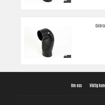
Cobra
Om oss
Viktig ku