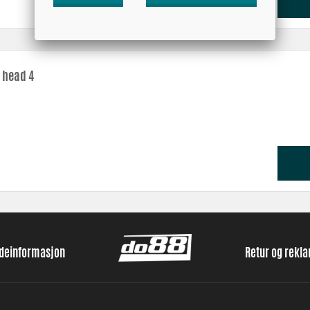
 head 4
ndeinformasjon
Retur og rekl