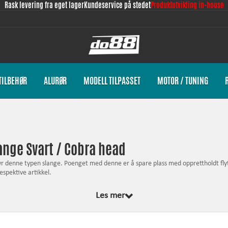
Rask levering fra eget lager
Kundeservice på stedet
Produktutvikling in-house
TILBEHØR
ALURØR
MODELL TILPASSET
MOTOR / TUNING
lange Svart / Cobra head
yr denne typen slange. Poenget med denne er å spare plass med opprettholdt flyt.
espektive artikkel.
Les mer