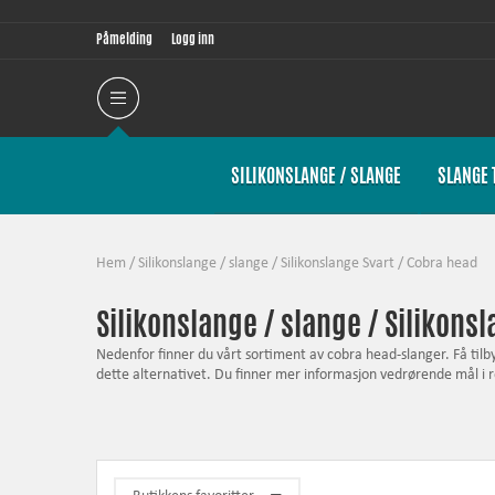
Påmelding
Logg inn
SILIKONSLANGE / SLANGE
SLANGE 
Hem
/
Silikonslange / slange
/
Silikonslange Svart
/
Cobra head
Silikonslange / slange / Silikons
Nedenfor finner du vårt sortiment av cobra head-slanger. Få tilb
dette alternativet. Du finner mer informasjon vedrørende mål i r