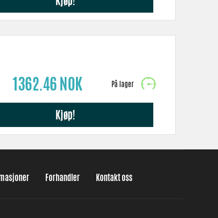
Kjøp!
1362.46 NOK
Kjøp!
amasjoner
Forhandler
Kontakt oss