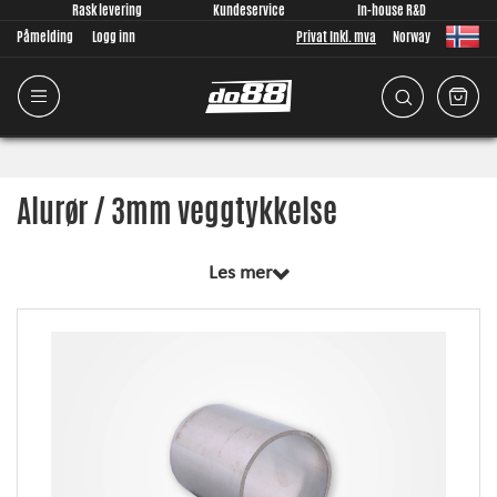
Rask levering
Kundeservice
In-house R&D
Påmelding
Logg inn
Privat Inkl. mva
Norway
Alurør / 3mm veggtykkelse
Les mer