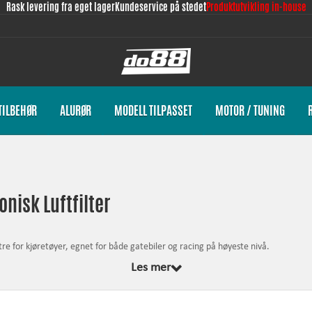
Rask levering fra eget lager
Kundeservice på stedet
Produktutvikling in-house
TILBEHØR
ALURØR
MODELL TILPASSET
MOTOR / TUNING
onisk Luftfilter
tre for kjøretøyer, egnet for både gatebiler og racing på høyeste nivå
.
Les mer
lyt enn originalen og utfører i noen tilfeller mindre enn halvparten av trykkfallet
eskyttelse for motoren
!
ring. De er designet med et maksimalt luftfilterområde, med innløp både midt på kje