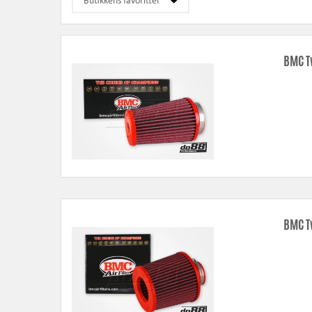
motorsykkelapplikasjoner og kan brukes sammen med luftmasse
BMC luftfiltre er laget av et bomullsmateriale som gir god passas
normalt forhindre forurensning fra 80 mikron og oppover. Med dag
BMC T
Den røde gummien er spesielt utviklet for å tåle varme, støt og vi
BMC T