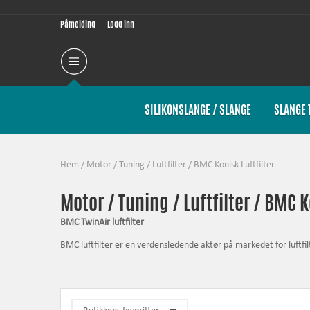
Påmelding
Logg inn
SILIKONSLANGE / SLANGE
SLANGE 
Hem
/
Motor / Tuning
/
Luftfilter
/
BMC Konisk Luftfilter
Motor / Tuning / Luftfilter / BMC K
BMC TwinAir luftfilter
BMC luftfilter er en verdensledende aktør på markedet for luftfil
Filtre fra BMC er designet og utviklet for å muliggjøre en bedre f
dermed bedre flyt sammen med bedre filtrering og dermed økt b
Filtrene leveres oljet og er klare til bruk umiddelbart etter leve