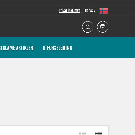
Privat Inkl. mva
Norway
REKLAME ARTIKLER
UTFORSELGNING
 sammenlignet med et originalt papirfilter. Filtrene muliggjør
glen og på utsiden av filteret, og er egnet for alle bil- og