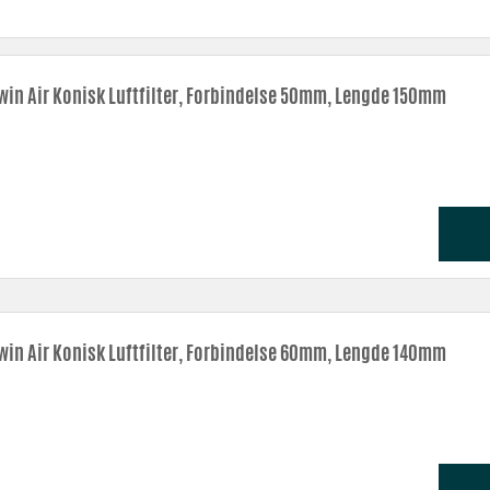
måler
.
je, mens kombinasjonen av flere oljede bomullslag forhindrer forurensning og smus
ens teknologi er det ikke noe bedre filtersystem tilgjengelig
!
win Air Konisk Luftfilter, Forbindelse 50mm, Lengde 150mm
brasjoner. Alle BMC -filtre er vaskbare. Vi tilbyr vaskemidler og oljer, spesielt e
win Air Konisk Luftfilter, Forbindelse 60mm, Lengde 140mm