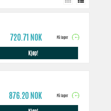
s i størrelser fra 7 mikron og oppover. Syntetiske filtre kan
gnet for dette formålet
.
720.71 NOK
Kjøp!
876.20 NOK