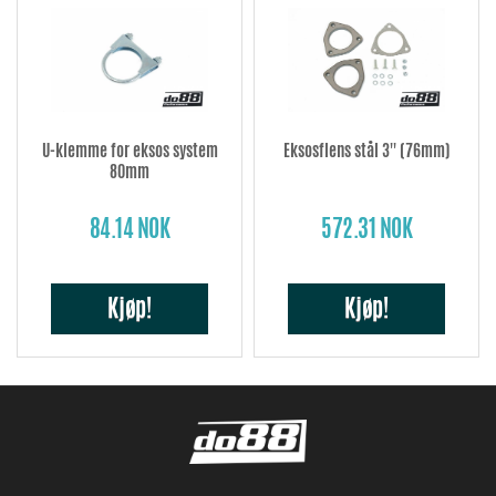
U-klemme for eksos system
Eksosflens stål 3'' (76mm)
80mm
84.14 NOK
572.31 NOK
Kjøp!
Kjøp!