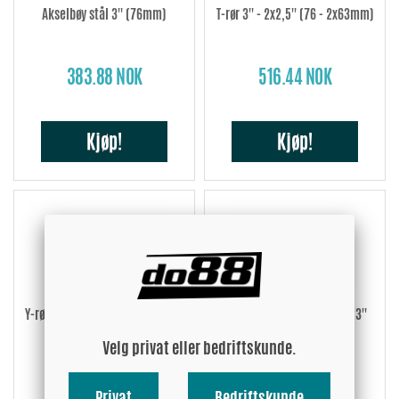
Akselbøy stål 3'' (76mm)
T-rør 3'' - 2x2,5'' (76 - 2x63mm)
383.88 NOK
516.44 NOK
Kjøp!
Kjøp!
Y-rør 3'' - 2x2,5'' (76 - 2x63mm)
Lyddemper stål Turbonett 3''
(76mm)
Velg privat eller bedriftskunde.
390.79 NOK
781.69 NOK
Privat
Bedriftskunde