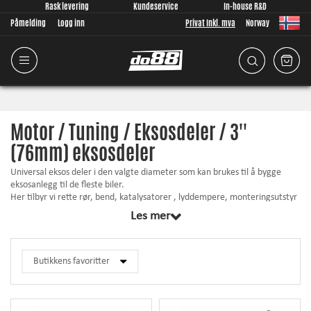
Rask levering
Kundeservice
In-house R&D
Påmelding
Logg inn
Privat Inkl. mva
Norway
Motor / Tuning / Eksosdeler / 3''
(76mm) eksosdeler
Universal eksos deler i den valgte diameter som kan brukes til å bygge
eksosanlegg til de fleste biler.
Her tilbyr vi rette rør, bend, katalysatorer , lyddempere, monteringsutstyr
etc. i samsvarende størrelse.
Les mer