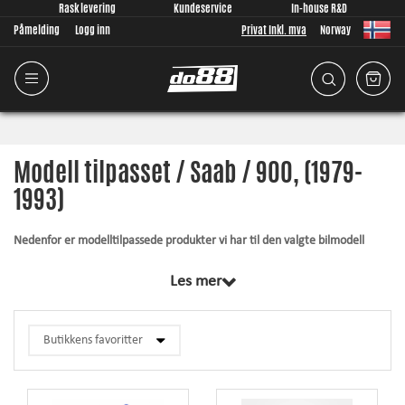
Rask levering
Kundeservice
In-house R&D
Påmelding
Logg inn
Privat Inkl. mva
Norway
Modell tilpasset / Saab / 900, (1979-
1993)
Nedenfor er modelltilpassede produkter vi har til den valgte bilmodell
Felles for alle produktene i denne kategorien er at de er designet av oss fra
Les mer
grunnen av, perfekt tilpasset din bilmodell. Uansett hva vi utvikler, legger
vi stor vekt på tilpasningen av produktene da nettopp den faktoren er
viktig! Artiklene inkluderer alltid hva som kreves for installasjon.
Silikonslange
- tåler høyere trykk, tåler høyere temperaturer, forbedrer
utseendet og øker påliteligheten.
Rørpakke
- økt strømningshastighet, lavere trykkfall og myke bend gir