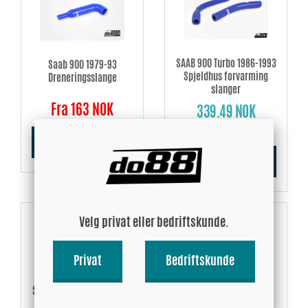
SAAB 900 Turbo 1986-1993
Saab 900 1979-93
Spjeldhus forvarming
Dreneringsslange
slanger
Fra 163 NOK
339.49 NOK
Kjøp!
Kjøp!
Velg privat eller bedriftskunde.
Privat
Bedriftskunde
SAAB 900 Turbo 1986-1993
SAAB 900 Turbo Bosch LH
Dumpventil slange
med kat 1985-1993,