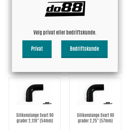
Silikonslange Svart 90
Silikonslange Svart 90
grader 1,875'' (48mm)
grader 2'' (51mm)
Velg privat eller bedriftskunde.
216.96 NOK
222.59 NOK
Privat
Bedriftskunde
Kjøp!
Kjøp!
Silikonslange Svart 90
Silikonslange Svart 90
grader 2,126'' (54mm)
grader 2,25'' (57mm)