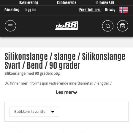
Rask levering
Kundeservice
In-house R&D
Påmelding
Logg inn
Privat Inkl. mva
Norway
Silikonslange / slange / Silikonslange
Svart / Bend / 90 grader
Silikonslange med 90 graders bøy.
Du finner mer informasjon vedrørende innerdiameter / lengder /
veggtykkelse osv. ved å klikke på respektive produkt nedenfor.
Les mer