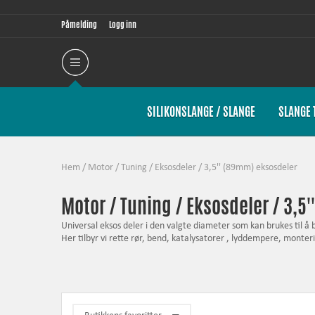
Påmelding
Logg inn
SILIKONSLANGE / SLANGE
SLANGE 
Hem
/
Motor / Tuning
/
Eksosdeler
/
3,5'' (89mm) eksosdeler
Motor / Tuning / Eksosdeler / 3,5
Universal eksos deler i den valgte diameter som kan brukes til å b
Her tilbyr vi rette rør, bend, katalysatorer , lyddempere, monter