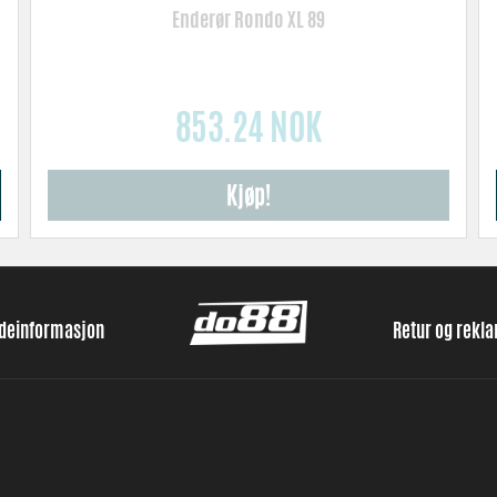
Enderør Rondo XL 89
853.24 NOK
Kjøp!
ndeinformasjon
Retur og rekl