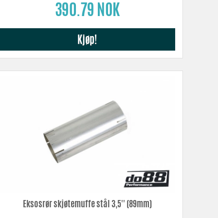
390.79 NOK
Kjøp!
Eksosrør skjøtemuffe stål 3,5'' (89mm)