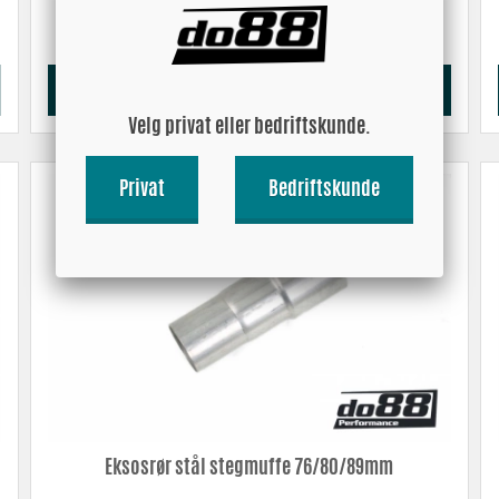
314.09 NOK
Kjøp!
Velg privat eller bedriftskunde.
Privat
Bedriftskunde
Eksosrør stål stegmuffe 76/80/89mm