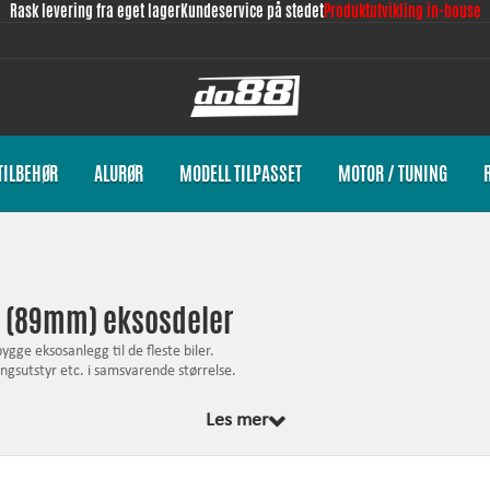
Rask levering fra eget lager
Kundeservice på stedet
Produktutvikling in-house
TILBEHØR
ALURØR
MODELL TILPASSET
MOTOR / TUNING
'' (89mm) eksosdeler
ygge eksosanlegg til de fleste biler.
ingsutstyr etc. i samsvarende størrelse.
Les mer