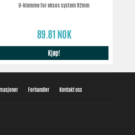
U-klemme for eksos system 92mm
89.81 NOK
Kjøp!
amasjoner
Forhandler
Kontakt oss