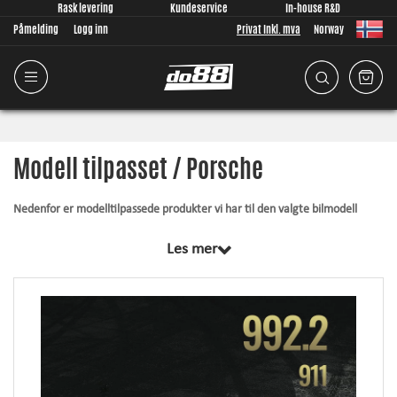
Rask levering
Kundeservice
In-house R&D
Påmelding
Logg inn
Privat Inkl. mva
Norway
Modell tilpasset / Porsche
Nedenfor er modelltilpassede produkter vi har til den valgte bilmodell
Felles for alle produktene i denne kategorien er at de er designet av oss fra
Les mer
grunnen av, perfekt tilpasset din bilmodell. Uansett hva vi utvikler, legger
vi stor vekt på tilpasningen av produktene da nettopp den faktoren er
viktig! Artiklene inkluderer alltid hva som kreves for installasjon.
Silikonslange
- tåler høyere trykk, tåler høyere temperaturer, forbedrer
utseendet og øker påliteligheten.
Rørpakke
- økt strømningshastighet, lavere trykkfall og myke bend gir
bedre gassrespons.