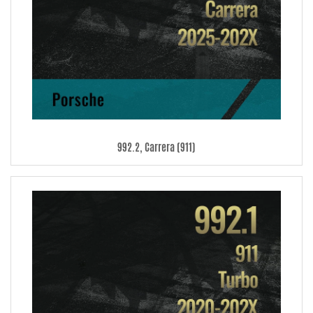
Intercooler
- økt luftgjennomstrømning, lavere trykkfall og bedre kjøling
gir en større masse av luft i innløpet/effekt!
Radiator
- moderne teknologi med doble rader og sveisede endestykker for
bedre kjøling og pålitelighet.
Oljekjøler
- utvidet celle pakke volumet, og kjøle området forhindrer
overoppheting.
Luftfilter skjerming
- utformet med tetninger for et godt skjermet rom for
luftfilteret.
992.2, Carrera (911)