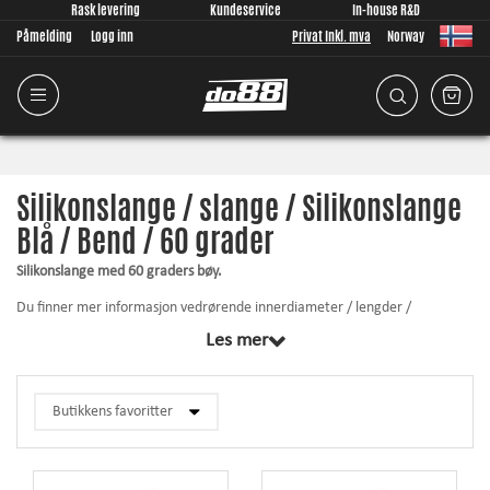
Rask levering
Kundeservice
In-house R&D
Påmelding
Logg inn
Privat Inkl. mva
Norway
Silikonslange / slange / Silikonslange
Blå / Bend / 60 grader
Silikonslange med 60 graders bøy.
Du finner mer informasjon vedrørende innerdiameter / lengder /
veggtykkelse osv. ved å klikke på respektive produkt nedenfor.
Les mer