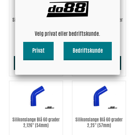
Silikonslange Blå 60 grader
Silikonslange Blå 60 grader
1,875'' (48mm)
2'' (51mm)
Velg privat eller bedriftskunde.
245.06 NOK
278.80 NOK
Privat
Bedriftskunde
Kjøp!
Kjøp!
Silikonslange Blå 60 grader
Silikonslange Blå 60 grader
2,126'' (54mm)
2,25'' (57mm)