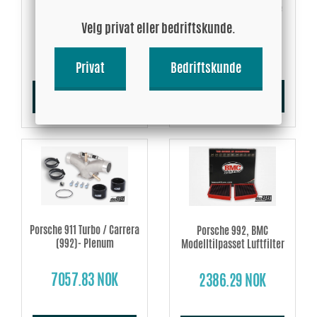
(992) Intercooler slange
(992) Intercooler rør
Velg privat eller bedriftskunde.
4226.55 NOK
5909.51 NOK
Privat
Bedriftskunde
Kjøp!
Kjøp!
Porsche 911 Turbo / Carrera
Porsche 992, BMC
(992)- Plenum
Modelltilpasset Luftfilter
7057.83 NOK
2386.29 NOK