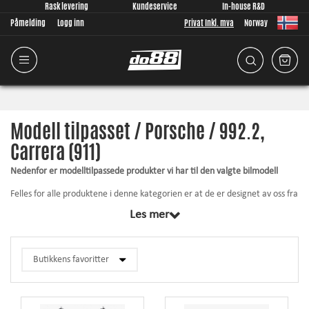
Rask levering
Kundeservice
In-house R&D
Påmelding
Logg inn
Privat Inkl. mva
Norway
Modell tilpasset / Porsche / 992.2,
Carrera (911)
Nedenfor er modelltilpassede produkter vi har til den valgte bilmodell
Felles for alle produktene i denne kategorien er at de er designet av oss fra
grunnen av, perfekt tilpasset din bilmodell. Uansett hva vi utvikler, legger
Les mer
vi stor vekt på tilpasningen av produktene da nettopp den faktoren er
viktig! Artiklene inkluderer alltid hva som kreves for installasjon.
Silikonslange
- tåler høyere trykk, tåler høyere temperaturer, forbedrer
utseendet og øker påliteligheten.
Rørpakke
- økt strømningshastighet, lavere trykkfall og myke bend gir
bedre gassrespons.