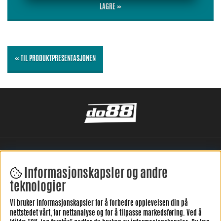
LAGRE »
« TIL PRODUKTPRESENTASJONEN
Informasjonskapsler og andre
teknologier
Vi bruker informasjonskapsler for å forbedre opplevelsen din på
LEGG IGJEN DIN ANMELDELSE HER
nettstedet vårt, for nettanalyse og for å tilpasse markedsføring. Ved å