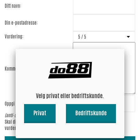
Ditt navn:
Din e-postadresse:
Vurdering:
Kommentar:
Velg privat eller bedriftskunde.
Oppgi kode:
xcy6Vs
Privat
Bedriftskunde
(anti-spam)
Skal din e-postadresse synes ved
Ja
vurderingen?
Nei